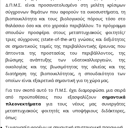
Δ.Π.Μ.Σ. είναι προσανατολισμένο στη μελέτη κρίσιμων
σύγχρονων θεμάτων που αφορούν τα οικοσυστήματα, τη
βιοποικιλότητα και τους βιολογικούς πόρους τόσο στο
θαλάσσιο όσο και στο χερσαίο περιβάλλον. To πρόγραμμα
σπουδών προσφέρει στους μεταπτυχιακούς φοιτητές/
τριες σύγχρονες (state-of-the-art) γνώσεις και δεξιότητες
σε σημαντικούς τομείς της περιβαλλοντικής έρευνας που
άπτονται της προστασίας του περιβάλλοντος, της
βιώσιμης ανάπτυξης των υδατοκαλλιεργειών, της
οικολογίας και της βιωσιμότητας της αλιείας και της
διατήρηση της βιοποικιλότητας, η σπουδαιότητα των
οποίων είναι εξαιρετικά σημαντική για τη χώρα μας.
Για τον σκοπό αυτό το Π.Μ.Σ. έχει διαμορφώσει μια σειρά
από προϋποθέσεις που εξασφαλίζουν
σημαντικά
πλεονεκτήματα
για τους νέους μας συνεργάτες
μεταπτυχιακούς φοιτητές και υποψήφιους διδάκτορες,
όπως:
Συνεργασία φορέων με σημαντική επιστημονική παραγωγή